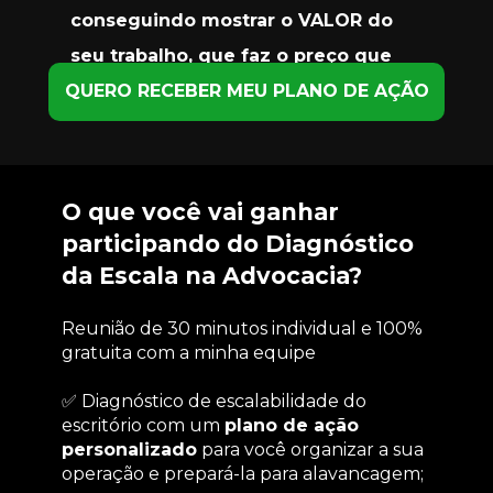
conseguindo mostrar o VALOR do 
seu trabalho, que faz o preço que 
você definir parecer um detalhe.
QUERO RECEBER MEU PLANO DE AÇÃO
O que você vai ganhar 
participando do Diagnóstico 
da Escala na Advocacia?
Reunião de 30 minutos individual e 100% 
gratuita com a minha equipe
✅ Diagnóstico de escalabilidade do 
escritório com um 
plano de ação 
personalizado
 para você organizar a sua 
operação e prepará-la para alavancagem;