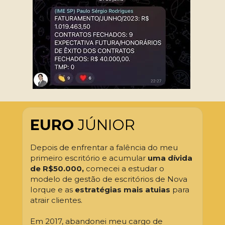
EURO 
JÚNIOR
Depois de enfrentar a falência do meu 
primeiro escritório e acumular 
uma dívida 
de R$50.000, 
comecei a estudar o 
modelo de gestão de escritórios de Nova 
Iorque e as 
estratégias mais atuias
 para 
atrair clientes.
Em 2017, abandonei meu cargo de 