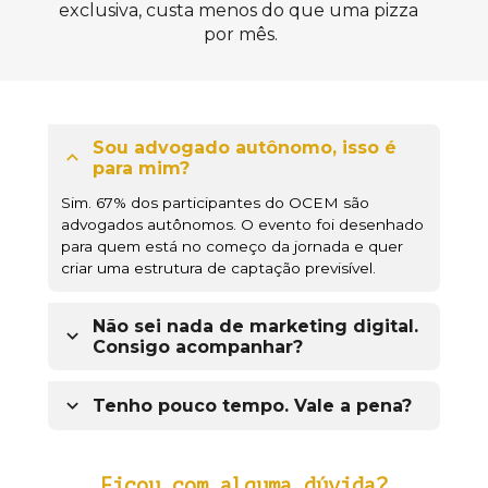
exclusiva, 
custa menos do que uma pizza 
por mês.
Sou advogado autônomo, isso é 
para mim?
Sim. 67% dos participantes do OCEM são 
advogados autônomos. O evento foi desenhado 
para quem está no começo da jornada e quer 
criar uma estrutura de captação previsível.
Não sei nada de marketing digital. 
Consigo acompanhar?
Sim. A metodologia foi criada para advogados 
que não têm nenhum conhecimento em 
Tenho pouco tempo. Vale a pena?
marketing. Você vai receber o passo a passo 
Sim. Você vai receber modelos prontos (posts, 
desde o zero.
roteiros, páginas) para implementar sem precisar 
Ficou com alguma 
dúvida
?
criar nada do zero. O objetivo é poupar o seu 