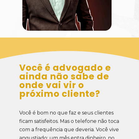
Você é advogado e 
ainda não sabe de 
onde vai vir o 
próximo cliente? 
Você é bom no que faz e seus clientes 
ficam satisfeitos. Mas o telefone não toca 
com a frequência que deveria. 
Você vive 
angustiado: um mês entra dinheiro, no 