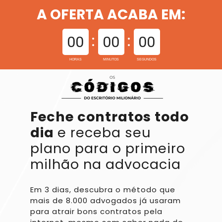
A OFERTA ACABA EM:
00
00
00
HORAS
MINUTOS
SEGUNDOS
Feche contratos todo 
dia 
e receba seu 
plano para o 
primeiro 
milhão na advocacia
Em 3 dias, descubra o método que 
mais de 8.000 advogados já usaram 
para atrair bons contratos pela 