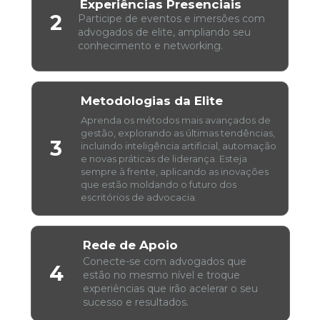
Experiências Presenciais
2
Participe de eventos e imersões com 
advogados de elite, ampliando seu 
conhecimento e networking. 
Metodologias da Elite
Aprenda os métodos mais avançados de 
gestão, explorando as últimas tendências, 
3
incluindo inteligência artificial, automação 
e novas práticas de liderança. Esteja 
sempre à frente, aplicando as inovações 
que estão moldando o futuro dos 
escritórios de advocacia.
Rede de Apoio
Conecte-se com advogados que 
4
estão no mesmo nível e troque 
experiências que irão acelerar o seu 
sucesso e resultados.